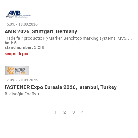
15.09. - 19.09.2026
AMB 2026, Stuttgart, Germany
Trade fair products: FlyMarker, Benchtop marking systems, MV5, ...
hall:
5
stand number:
5D38
scopri di più…
17.09. - 20.09.2026
FASTENER Expo Eurasia 2026, Istanbul, Turkey
Bilginoğlu Endüstri
1
2
3
4