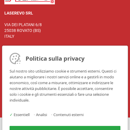
LASEREVO SRL
VIA DEI PLATANI 6/8
25038 ROVATO (BS)
ITALY
Politica sulla privacy
Persona di riferimento:
Andrea Sterpilla
Sul nostro sito utilizziamo cookie e strumenti esterni. Questi ci
aiutano a migliorare i nostri servizi online e a gestirli in modo
Telefono: +39 030 7270181
economico, così come a misurare, ottimizzare e indirizzare le
E-Mail:
info@laserevo.com
nostre attività pubblicitarie. È possibile accettare, consentire
Sito Web:
www.laserevo.com
solo i cookie e gli strumenti essenziali o fare una selezione
individuale.
✓
Essentiell
•
Analisi
•
Contenuti esterni
Stampa
Contatti