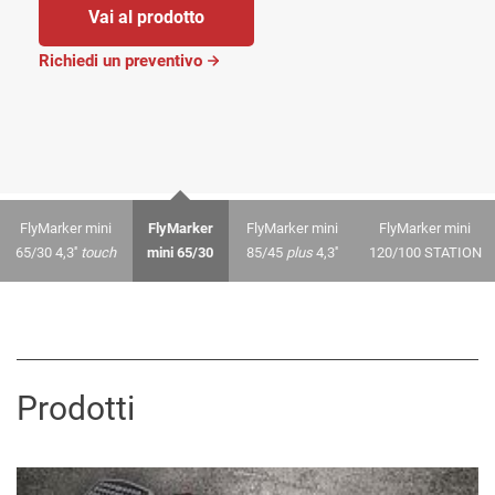
Vai al prodotto
Richiedi un preventivo
FlyMarker mini
FlyMarker
FlyMarker mini
FlyMarker mini
65/30 4,3''
touch
mini 65/30
85/45
plus
4,3''
120/100 STATION
Prodotti